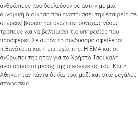
ανθρώπους που δουλεύουν σε αυτήν με μια
δυναμική διοίκηση που αναπτύσσει την εταιρεία σε
στέρεες βάσεις και αναζητεί συνεχώς νέους
τρόπους για να βελτιώσει τις υπηρεσίες που
προσφέρει. Σε αυτόν το συνδυασμό οφείλεται
πιθανότατα και η επιτυχία της. Η ΕΜΑ και οι
άνθρωποι της ήταν για το Χρήστο Τσούκαλη
αναπόσπαστο μέρος της οικογένειάς του. Και η
Αθηνά ήταν πάντα δίπλα του, μαζί και στις μεγάλες
αποφάσεις.
Οι γονείς μου πίστευαν στον κυρίαρχο ρόλο της
παιδείας για την προκοπή των ανθρώπων. Για
αυτόν το λόγο, το Ίδρυμα Χρήστου και Αθηνάς
Τσούκαλη έχει ως κύριο στόχο να βοηθήσει
οικονομικά νέες και νέους στις σπουδές τους