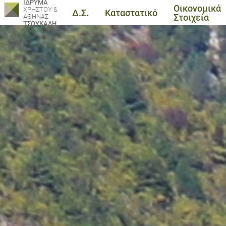
ΙΔΡΥΜΑ
Οικονομικά
ΧΡΗΣΤΟΥ &
Δ.Σ.
Καταστατικό
Στοιχεία
ΑΘΗΝΑΣ
ΤΣΟΥΚΑΛΗ