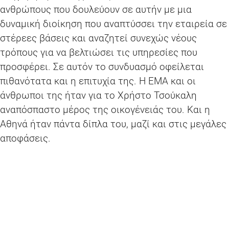
ανθρώπους που δουλεύουν σε αυτήν με μια
δυναμική διοίκηση που αναπτύσσει την εταιρεία σε
στέρεες βάσεις και αναζητεί συνεχώς νέους
τρόπους για να βελτιώσει τις υπηρεσίες που
προσφέρει. Σε αυτόν το συνδυασμό οφείλεται
πιθανότατα και η επιτυχία της. Η ΕΜΑ και οι
άνθρωποι της ήταν για το Χρήστο Τσούκαλη
αναπόσπαστο μέρος της οικογένειάς του. Και η
Αθηνά ήταν πάντα δίπλα του, μαζί και στις μεγάλες
αποφάσεις.
Οι γονείς μου πίστευαν στον κυρίαρχο ρόλο της
παιδείας για την προκοπή των ανθρώπων. Για
αυτόν το λόγο, το Ίδρυμα Χρήστου και Αθηνάς
Τσούκαλη έχει ως κύριο στόχο να βοηθήσει
οικονομικά νέες και νέους στις σπουδές τους