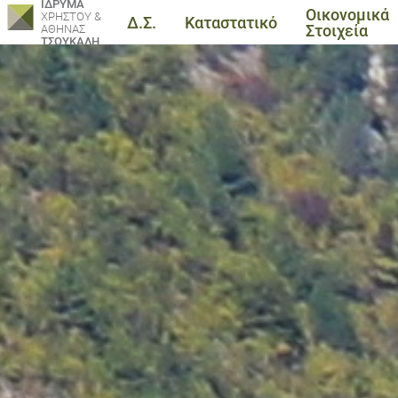
ΙΔΡΥΜΑ
Οικονομικά
ΧΡΗΣΤΟΥ &
Δ.Σ.
Καταστατικό
Στοιχεία
ΑΘΗΝΑΣ
ΤΣΟΥΚΑΛΗ